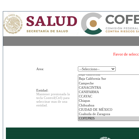
Favor de selecc
Area:
Entidad:
Mantener presionada la
tecla Control(Ctrl) para
seleccinar mas de una
entidad.